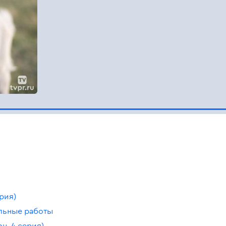
рия)
льные работы
н, 4 серия)