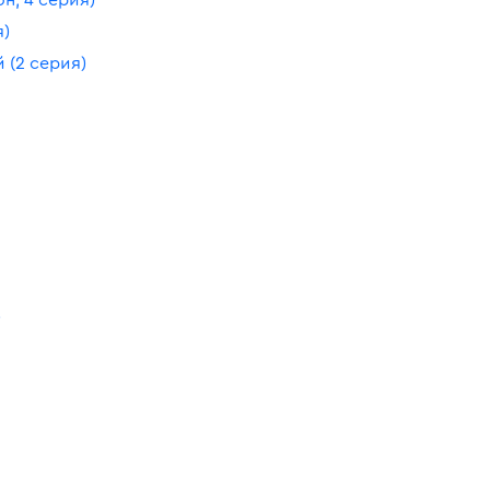
я)
 (2 серия)
)