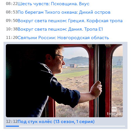
08:22
Шесть чувств: Псковщина. Вкус
08:53
По берегам Тихого океана: Дикий остров
09:50
Вокруг света пешком: Греция. Корфская тропа
10:38
Вокруг света пешком: Дания. Тропа Е1
11:20
Святыни России: Новгородская область
12:12
Под стук колёс (13 сезон, 1 серия)