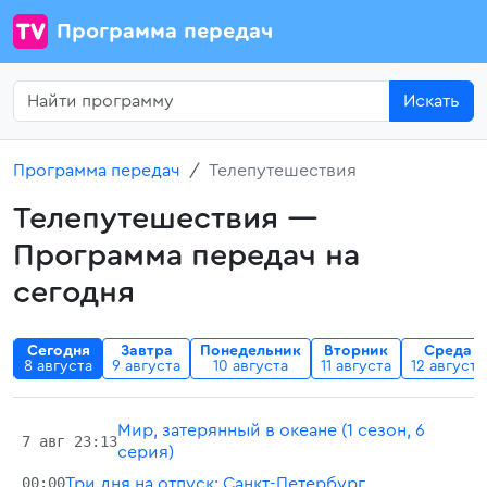
Программа передач
Искать
Программа передач
Телепутешествия
Телепутешествия —
Программа передач на
сегодня
Сегодня
Завтра
Понедельник
Вторник
Среда
а
8 августа
9 августа
10 августа
11 августа
12 августа
Мир, затерянный в океане (1 сезон, 6
7 авг 23:13
серия)
00:00
Три дня на отпуск: Санкт-Петербург