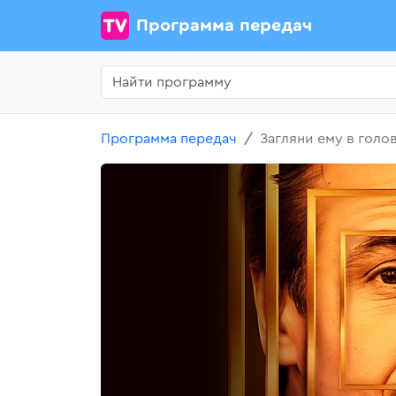
Программа передач
Программа передач
Загляни ему в голо