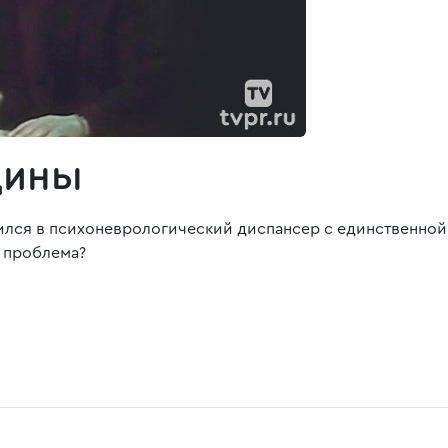
щины
лся в психоневрологический диспансер с единственной п
я проблема?