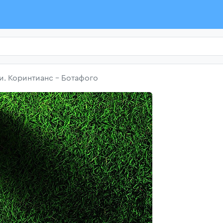
и. Коринтианс - Ботафого