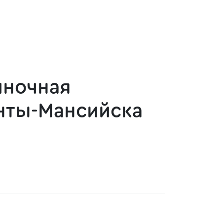
иночная
анты-Мансийска