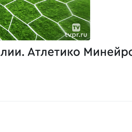
лии. Атлетико Минейр