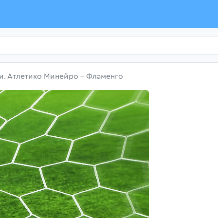
и. Атлетико Минейро - Фламенго