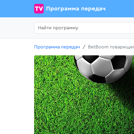
Программа передач
Программа передач
BetBoom товарищеск