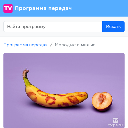
Программа передач
Искать
Программа передач
Молодые и милые