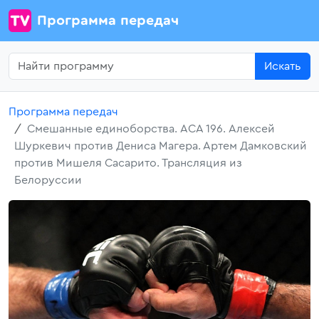
Программа передач
Искать
Программа передач
Смешанные единоборства. ACA 196. Алексей
Шуркевич против Дениса Магера. Артем Дамковский
против Мишеля Сасарито. Трансляция из
Белоруссии