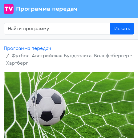
Программа передач
Искать
Программа передач
Футбол. Австрийская Бундеслига. Вольфсбергер -
Хартберг