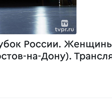
убок России. Женщины
остов-на-Дону). Транс