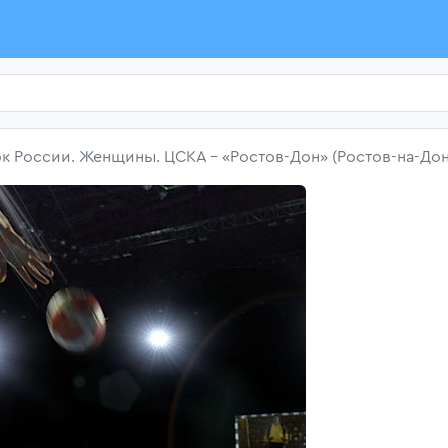
к России. Женщины. ЦСКА - «Ростов-Дон» (Ростов-на-Дон