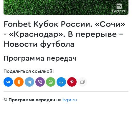
Fonbet Кубок России. «Сочи»
- «Краснодар». В перерыве -
Новости футбола
Программа передач
Поделиться ссылкой:
©
Программа передач
на
tvpr.ru