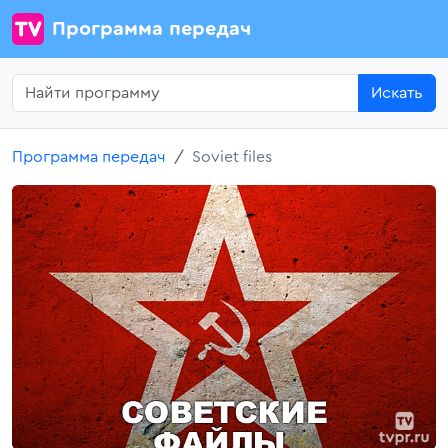
Программа передач
Искать
Программа передач
Soviet files