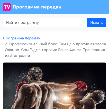
Программа передач
Искать
Программа передач
Профессиональный бокс. Тим Цзю против Карлоса
Окампо. Сэм Гудмэн против Раиза Алима. Трансляция
из Австралии