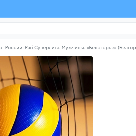
т России. Pari Суперлига. Мужчины. «Белогорье» (Белгор