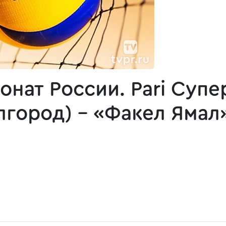
онат России. Pari Суп
лгород) - «Факел Ямал