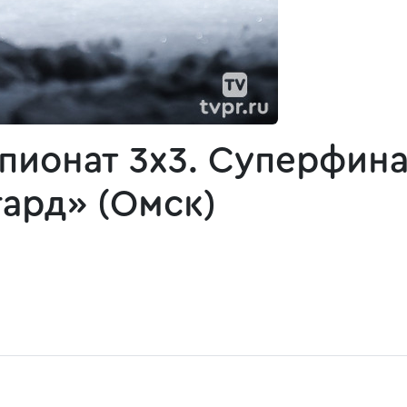
мпионат 3х3. Суперфина
гард» (Омск)