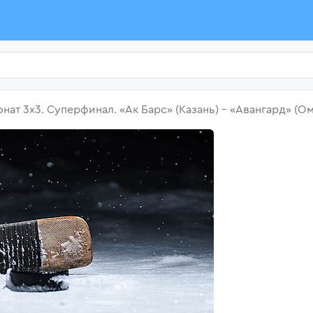
нат 3х3. Суперфинал. «Ак Барс» (Казань) - «Авангард» (Ом