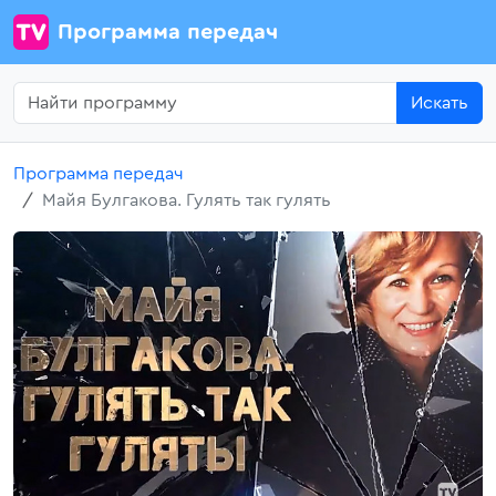
Программа передач
Искать
Программа передач
Майя Булгакова. Гулять так гулять