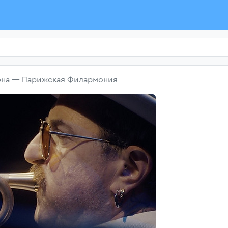
эна — Парижская Филармония