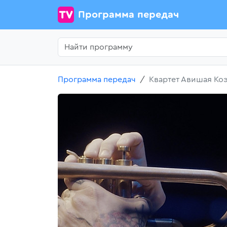
Программа передач
Программа передач
Квартет Авишая Ко