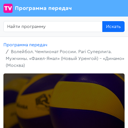
Программа передач
Искать
Программа передач
Волейбол. Чемпионат России. Pari Суперлига.
Мужчины. «Факел-Ямал» (Новый Уренгой) - «Динамо»
(Москва)