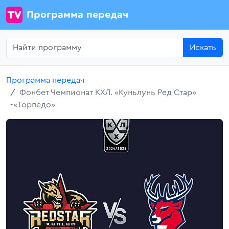
Программа передач
Искать
Программа передач
Фонбет Чемпионат КХЛ. «Куньлунь Ред Стар»
-«Торпедо»