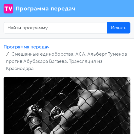
Программа передач
Искать
Программа передач
Смешанные единоборства. АСА. Альберт Туменов
против Абубакара Вагаева. Трансляция из
Краснодара