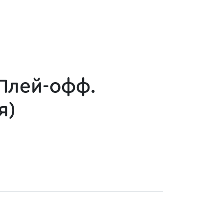
Плей-офф.
я)