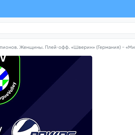
пионов. Женщины. Плей-офф. «Шверин» (Германия) - «Ми