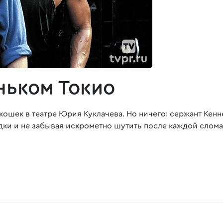
ньком Токио
ошек в театре Юрия Куклачева. Но ничего: сержант Кенн
ядки и не забывая искрометно шутить после каждой слом