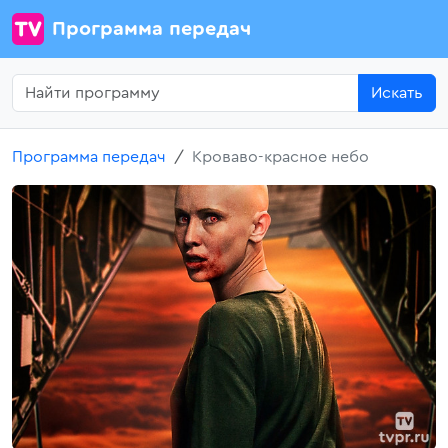
Программа передач
Искать
Программа передач
Кроваво-красное небо