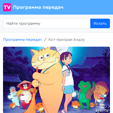
Программа передач
Искать
Программа передач
Кот-призрак Андзу