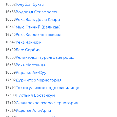
16:32
Голубая бухта
16:36
Водопад Стигфоссен
16:38
Река Валь Де ла Клари
16:41
Мыс Птичий (Великан)
16:45
Река Калдаклофсквизл
16:47
Река Чанчахи
16:50
Лес: Сербия
16:53
Реликтовая туранговая роща
16:56
Река Мостница
16:59
Ущелье Ак-Суу
17:02
Дурмитор Черногория
17:04
Токтогульское водохранилище
17:08
Пустыня Бостанкум
17:10
Скадарское озеро Черногория
17:14
Ущелье Ала-Арча