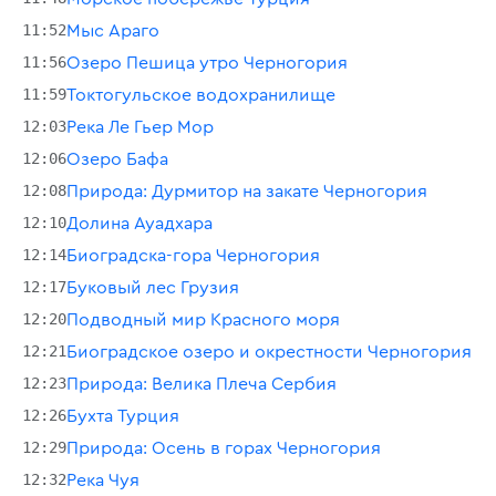
11:52
Мыс Араго
11:56
Озеро Пешица утро Черногория
11:59
Токтогульское водохранилище
12:03
Река Ле Гьер Мор
12:06
Озеро Бафа
12:08
Природа: Дурмитор на закате Черногория
12:10
Долина Ауадхара
12:14
Биоградска-гора Черногория
12:17
Буковый лес Грузия
12:20
Подводный мир Красного моря
12:21
Биоградское озеро и окрестности Черногория
12:23
Природа: Велика Плеча Сербия
12:26
Бухта Турция
12:29
Природа: Осень в горах Черногория
12:32
Река Чуя