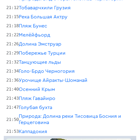
21:12
Тобаварчхили Грузия
21:15
Река Большая Актру
21:18
Пляж Бунес
21:22
Мелёйфьорд
21:26
Долина Эмструар
21:29
Побережье Турции
21:32
Танцующие льды
21:34
Голо-Брдо Черногория
21:36
Урочище Айракты-Шоманай
21:40
Осенний Крым
21:43
Пляж Гавайиро
21:47
Голубая бухта
Природа: Долина реки Тисовица Босния и
21:50
Герцеговина
21:53
Каппадокия