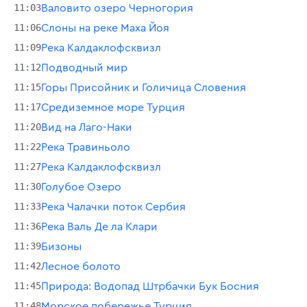
11:03
Валовито озеро Черногория
11:06
Слоны на реке Маха Йоя
11:09
Река Калдаклофсквизл
11:12
Подводный мир
11:15
Горы Присойник и Голичица Словения
11:17
Средиземное море Турция
11:20
Вид на Лаго-Наки
11:22
Река Травиньоло
11:27
Река Калдаклофсквизл
11:30
Голубое Озеро
11:33
Река Чалачки поток Сербия
11:36
Река Валь Де ла Клари
11:39
Бизоны
11:42
Лесное болото
11:45
Природа: Водопад Штрбачки Бук Босния
11:48
Морское побережье Турция