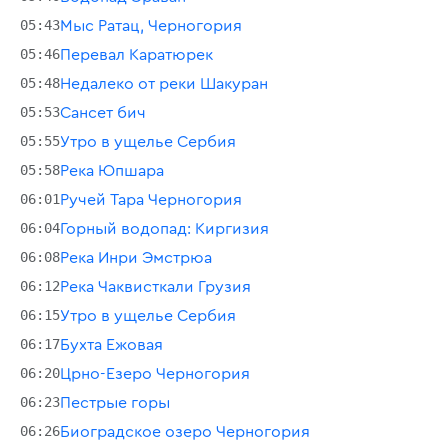
05:43
Мыс Ратац, Черногория
05:46
Перевал Каратюрек
05:48
Недалеко от реки Шакуран
05:53
Сансет бич
05:55
Утро в ущелье Сербия
05:58
Река Юпшара
06:01
Ручей Тара Черногория
06:04
Горный водопад: Киргизия
06:08
Река Инри Эмстрюа
06:12
Река Чаквисткали Грузия
06:15
Утро в ущелье Сербия
06:17
Бухта Ежовая
06:20
Црно-Езеро Черногория
06:23
Пестрые горы
06:26
Биоградское озеро Черногория