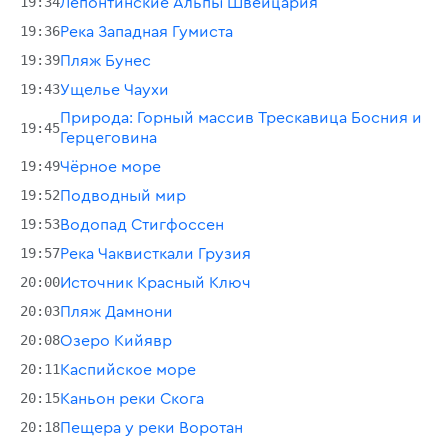
19:34
Лепонтинские Альпы Швейцария
19:36
Река Западная Гумиста
19:39
Пляж Бунес
19:43
Ущелье Чаухи
Природа: Горный массив Трескавица Босния и
19:45
Герцеговина
19:49
Чёрное море
19:52
Подводный мир
19:53
Водопад Стигфоссен
19:57
Река Чаквисткали Грузия
20:00
Источник Красный Ключ
20:03
Пляж Дамнони
20:08
Озеро Кийявр
20:11
Каспийское море
20:15
Каньон реки Скога
20:18
Пещера у реки Воротан