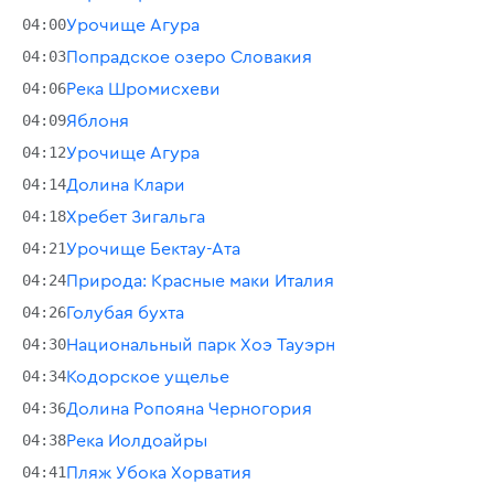
04:00
Урочище Агура
04:03
Попрадское озеро Словакия
04:06
Река Шромисхеви
04:09
Яблоня
04:12
Урочище Агура
04:14
Долина Клари
04:18
Хребет Зигальга
04:21
Урочище Бектау-Ата
04:24
Природа: Красные маки Италия
04:26
Голубая бухта
04:30
Национальный парк Хоэ Тауэрн
04:34
Кодорское ущелье
04:36
Долина Ропояна Черногория
04:38
Река Иолдоайры
04:41
Пляж Убока Хорватия