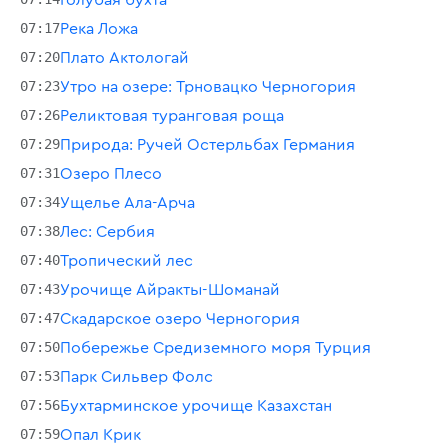
07:17
Река Ложа
07:20
Плато Актологай
07:23
Утро на озере: Трновацко Черногория
07:26
Реликтовая туранговая роща
07:29
Природа: Ручей Остерльбах Германия
07:31
Озеро Плесо
07:34
Ущелье Ала-Арча
07:38
Лес: Сербия
07:40
Тропический лес
07:43
Урочище Айракты-Шоманай
07:47
Скадарское озеро Черногория
07:50
Побережье Средиземного моря Турция
07:53
Парк Сильвер Фолс
07:56
Бухтарминское урочище Казахстан
07:59
Опал Крик