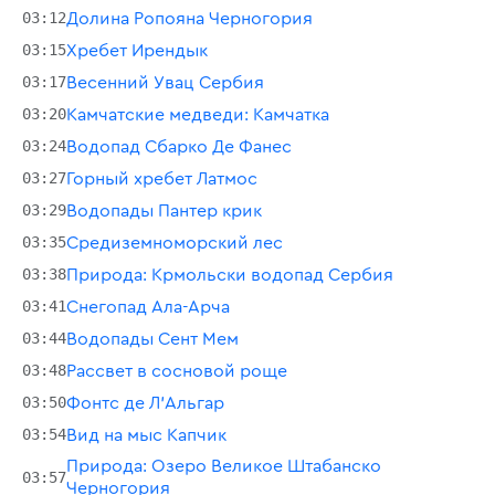
03:12
Долина Ропояна Черногория
03:15
Хребет Ирендык
03:17
Весенний Увац Сербия
03:20
Камчатские медведи: Камчатка
03:24
Водопад Сбарко Де Фанес
03:27
Горный хребет Латмос
03:29
Водопады Пантер крик
03:35
Средиземноморский лес
03:38
Природа: Крмольски водопад Сербия
03:41
Снегопад Ала-Арча
03:44
Водопады Сент Мем
03:48
Рассвет в сосновой роще
03:50
Фонтс де Л'Альгар
03:54
Вид на мыс Капчик
Природа: Озеро Великое Штабанско
03:57
Черногория