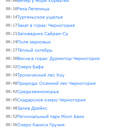
00:06
Вечер у моря Хорватия
00:10
Река Лепеница
00:14
Тургеньское ущелье
00:17
Закат в горах: Черногория
00:21
Заповедник Сайрам-Су
00:24
Поля зерновых
00:27
Тёплый октябрь
00:30
Весна в горах: Дурмитор Черногория
00:32
Озеро Бафа
00:34
Тропический лес Хоу
00:40
Природа: Осенний лес Черногория
00:42
Средиземноморье
00:45
Скадарское озеро Черногория
00:48
Залив Дрейкс
00:52
Региональный парк Монт Авик
00:56
Озеро Кахиси Грузия