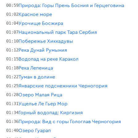
00:59
Природа: Горы Прень Босния и Герцеговина
01:02
Красное море
01:04
Урочище Босжира
01:07
Национальный парк Тара Сербия
01:10
Побережье Хиккадувы
01:12
Река Дунай Румыния
01:15
Водопад на реке Каракол
01:18
Река Лепеница
01:22
Туман в долине
01:25
Январские подснежники Черногория
01:28
Озеро Малая Рица
01:31
Ущелье Ле Гьер Мор
01:34
Горный водопад: Киргизия
01:36
Природа: Вид с горы Гологлав Черногория
01:40
Озеро Гуарап