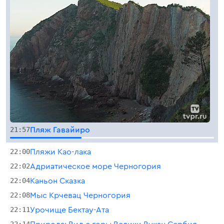
21:57
Пляж Гавайиро
22:00
Пляжи Као-лака
22:02
Адриатическое море Черногория
22:04
Каньон Сказка
22:08
Мыс Крчевац Черногория
22:11
Урочище Бектау-Ата