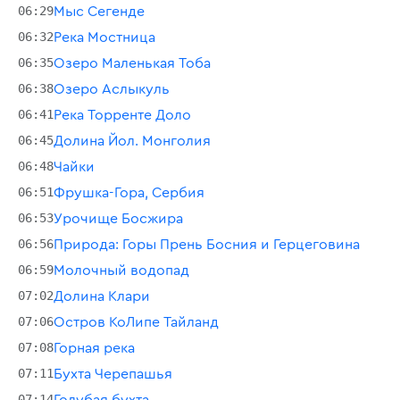
06:29
Мыс Сегенде
06:32
Река Мостница
06:35
Озеро Маленькая Тоба
06:38
Озеро Аслыкуль
06:41
Река Торренте Доло
06:45
Долина Йол. Монголия
06:48
Чайки
06:51
Фрушка-Гора, Сербия
06:53
Урочище Босжира
06:56
Природа: Горы Прень Босния и Герцеговина
06:59
Молочный водопад
07:02
Долина Клари
07:06
Остров КоЛипе Тайланд
07:08
Горная река
07:11
Бухта Черепашья
07:14
Голубая бухта