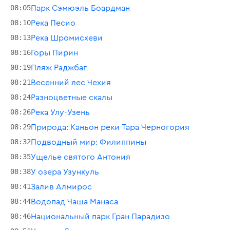
08:05
Парк Сэмюэль Боардман
08:10
Река Песио
08:13
Река Шромисхеви
08:16
Горы Пирин
08:19
Пляж Раджбаг
08:21
Весенний лес Чехия
08:24
Разноцветные скалы
08:26
Река Улу-Узень
08:29
Природа: Каньон реки Тара Черногория
08:32
Подводный мир: Филиппины
08:35
Ущелье святого Антония
08:38
У озера Узункуль
08:41
Залив Алмирос
08:44
Водопад Чаша Манаса
08:46
Национальный парк Гран Парадизо