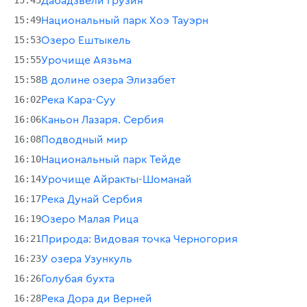
15:45
Дабадзвели Грузия
15:49
Национальный парк Хоэ Тауэрн
15:53
Озеро Ештыкель
15:55
Урочище Аязьма
15:58
В долине озера Элизабет
16:02
Река Кара-Суу
16:06
Каньон Лазаря. Сербия
16:08
Подводный мир
16:10
Национальный парк Тейде
16:14
Урочище Айракты-Шоманай
16:17
Река Дунай Сербия
16:19
Озеро Малая Рица
16:21
Природа: Видовая точка Черногория
16:23
У озера Узункуль
16:26
Голубая бухта
16:28
Река Дора ди Верней