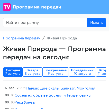
Программа передач
Искать
Программа передач
Живая Природа
Живая Природа — Программа
передач на сегодня
Сегодня
Завтра
Воскресенье
Понедельник
Втор
а
7 августа
8 августа
9 августа
10 августа
11 авг
6 авг 23:59
Пылающие скалы Баянзаг, Монголия
00:01
Сосны на обрыве Босния и Герцеговина
00:03
Река Узнезя