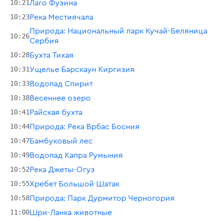
10:21
Лаго Фузина
10:23
Река Местиячала
Природа: Национальный парк Кучай-Беляница
10:26
Сербия
10:28
Бухта Тихая
10:31
Ущелье Барскаун Киргизия
10:33
Водопад Спирит
10:38
Весеннее озеро
10:41
Райская бухта
10:44
Природа: Река Врбас Босния
10:47
Бамбуковый лес
10:49
Водопад Капра Румыния
10:52
Река Джеты-Огуз
10:55
Хребет Большой Шатак
10:58
Природа: Парк Дурмитор Черногория
11:00
Шри-Ланка животные