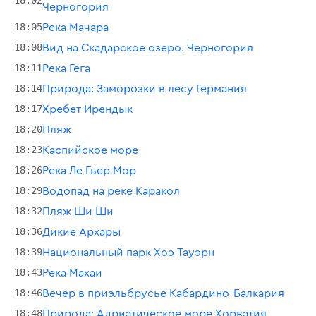
Черногория
18:05
Река Мачара
18:08
Вид на Скадарское озеро. Черногория
18:11
Река Гега
18:14
Природа: Заморозки в лесу Германия
18:17
Хребет Ирендык
18:20
Пляж
18:23
Каспийское море
18:26
Река Ле Гьер Мор
18:29
Водопад на реке Каракол
18:32
Пляж Ши Ши
18:36
Дикие Архары
18:39
Национальный парк Хоэ Тауэрн
18:43
Река Махаи
18:46
Вечер в приэльбрусье Кабардино-Балкария
18:48
Природа: Адриатическое море Хорватия