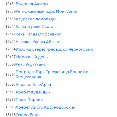
12:34
Водопад Аютор
12:39
Региональный парк Монт Авик
12:43
Агурские водопады
12:44
Каньон реки Скога
12:47
Река Калдаклофсквизл
12:51
У скалы Кашка Айгыр
12:54
Утро на озере: Трновацко Черногория
12:57
Морозный день
13:00
Река Улу-Узень
Природа: Гора Трескавица Босния и
13:04
Герцеговина
13:07
Ущелье Ала-Арча
13:11
Хребет Кувандык
13:13
Пляж Порсия
13:16
Хребет Аибга Краснодарский
13:18
Озеро Рица