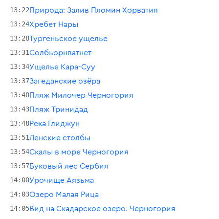
13:22
Природа: Залив Пломин Хорватия
13:24
Хребет Нары
13:28
Тургеньское ущелье
13:31
Солбьорнватнет
13:34
Ущелье Кара-Суу
13:37
Загеданские озёра
13:40
Пляж Милочер Черногория
13:43
Пляж Тринидад
13:48
Река Глиджун
13:51
Ленские столбы
13:54
Скалы в море Черногория
13:57
Буковый лес Сербия
14:00
Урочище Аязьма
14:03
Озеро Малая Рица
14:05
Вид на Скадарское озеро. Черногория