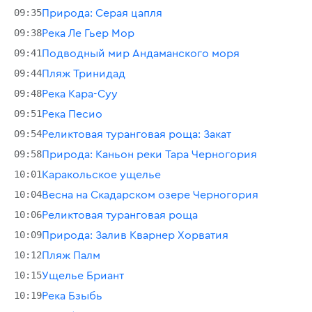
09:35
Природа: Серая цапля
09:38
Река Ле Гьер Мор
09:41
Подводный мир Андаманского моря
09:44
Пляж Тринидад
09:48
Река Кара-Суу
09:51
Река Песио
09:54
Реликтовая туранговая роща: Закат
09:58
Природа: Каньон реки Тара Черногория
10:01
Каракольское ущелье
10:04
Весна на Скадарском озере Черногория
10:06
Реликтовая туранговая роща
10:09
Природа: Залив Кварнер Хорватия
10:12
Пляж Палм
10:15
Ущелье Бриант
10:19
Река Бзыбь