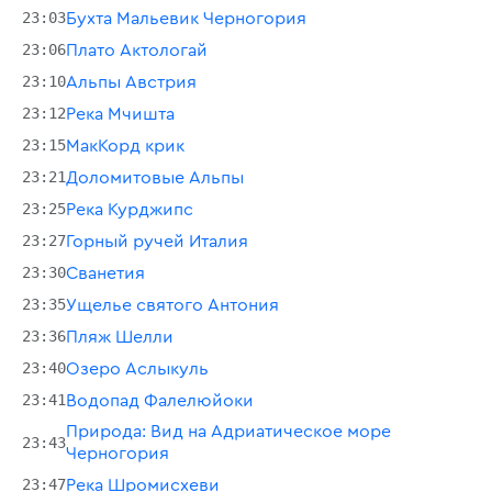
23:03
Бухта Мальевик Черногория
23:06
Плато Актологай
23:10
Альпы Австрия
23:12
Река Мчишта
23:15
МакКорд крик
23:21
Доломитовые Альпы
23:25
Река Курджипс
23:27
Горный ручей Италия
23:30
Сванетия
23:35
Ущелье святого Антония
23:36
Пляж Шелли
23:40
Озеро Аслыкуль
23:41
Водопад Фалелюйоки
Природа: Вид на Адриатическое море
23:43
Черногория
23:47
Река Шромисхеви