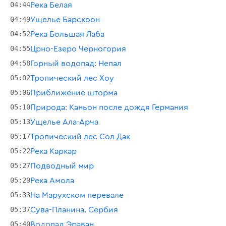
04:44
Река Белая
04:49
Ущелье Барскоон
04:52
Река Большая Лаба
04:55
Црно-Езеро Черногория
04:58
Горный водопад: Непал
05:02
Тропический лес Хоу
05:06
Приближение шторма
05:10
Природа: Каньон после дождя Германия
05:13
Ущелье Ала-Арча
05:17
Тропический лес Сол Дак
05:22
Река Каркар
05:27
Подводный мир
05:29
Река Амола
05:33
На Марухском перевале
05:37
Сува-Планина. Сербия
05:40
Водопад Эраван