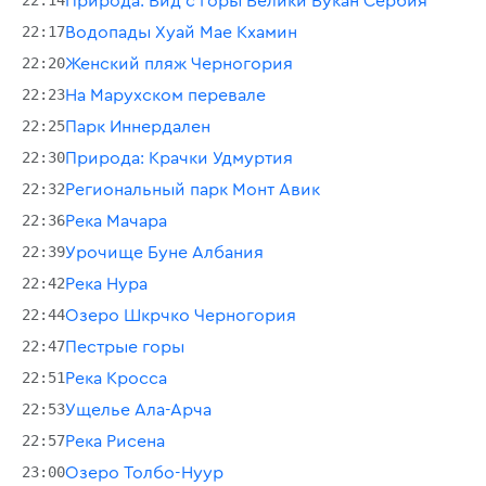
22:14
Природа: Вид с горы Велики Вукан Сербия
22:17
Водопады Хуай Мае Кхамин
22:20
Женский пляж Черногория
22:23
На Марухском перевале
22:25
Парк Иннердален
22:30
Природа: Крачки Удмуртия
22:32
Региональный парк Монт Авик
22:36
Река Мачара
22:39
Урочище Буне Албания
22:42
Река Нура
22:44
Озеро Шкрчко Черногория
22:47
Пестрые горы
22:51
Река Кросса
22:53
Ущелье Ала-Арча
22:57
Река Рисена
23:00
Озеро Толбо-Нуур