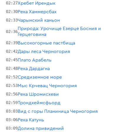
02:27
Хребет Ирендык
02:30
Река Хаммерсбах
02:33
Чарынский каньон
Природа: Урочище Езерце Босния и
02:36
Герцеговина
02:39
Высокогорные пастбища
02:42
Дары леса Черногория
02:45
Плато Арабель
02:48
Река Дардагна
02:52
Средиземное море
02:53
Мыс Крчевац Черногория
02:56
Река Шромисхеви
02:59
Трондхеймсфьорд
03:03
Вид с горы Планиница Черногория
03:06
Река Катунь
03:09
Долина привидений