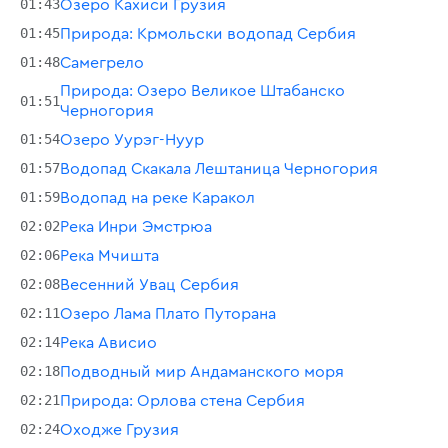
01:43
Озеро Кахиси Грузия
01:45
Природа: Крмольски водопад Сербия
01:48
Самегрело
Природа: Озеро Великое Штабанско
01:51
Черногория
01:54
Озеро Уурэг-Нуур
01:57
Водопад Скакала Лештаница Черногория
01:59
Водопад на реке Каракол
02:02
Река Инри Эмстрюа
02:06
Река Мчишта
02:08
Весенний Увац Сербия
02:11
Озеро Лама Плато Путорана
02:14
Река Ависио
02:18
Подводный мир Андаманского моря
02:21
Природа: Орлова стена Сербия
02:24
Оходже Грузия