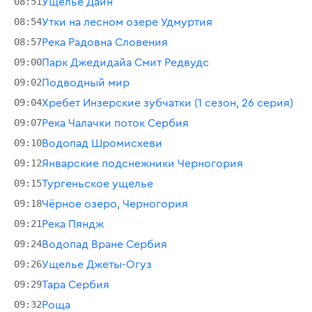
08:51
Ущелье Даин
08:54
Утки на лесном озере Удмуртия
08:57
Река Радовна Словения
09:00
Парк Джедидайа Смит Редвудс
09:02
Подводный мир
09:04
Хребет Инзерские зубчатки (1 сезон, 26 серия)
09:07
Река Чалачки поток Сербия
09:10
Водопад Шромисхеви
09:12
Январские подснежники Черногория
09:15
Тургеньское ущелье
09:18
Чёрное озеро, Черногория
09:21
Река Пяндж
09:24
Водопад Вране Сербия
09:26
Ущелье Джеты-Огуз
09:29
Тара Сербия
09:32
Роща