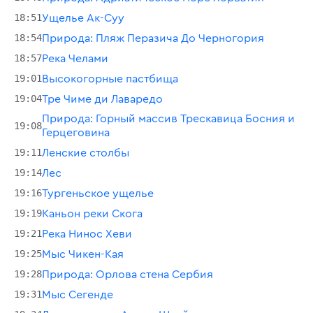
18:51
Ущелье Ак-Суу
18:54
Природа: Пляж Перазича До Черногория
18:57
Река Челами
19:01
Высокогорные пастбища
19:04
Тре Чиме ди Лаваредо
Природа: Горный массив Трескавица Босния и
19:08
Герцеговина
19:11
Ленские столбы
19:14
Лес
19:16
Тургеньское ущелье
19:19
Каньон реки Скога
19:21
Река Нинос Хеви
19:25
Мыс Чикен-Кая
19:28
Природа: Орлова стена Сербия
19:31
Мыс Сегенде