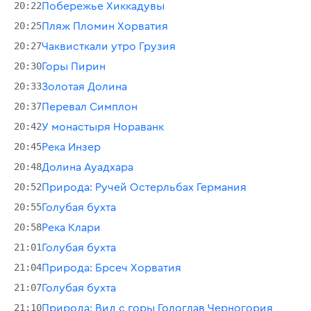
20:22
Побережье Хиккадувы
20:25
Пляж Пломин Хорватия
20:27
Чаквисткали утро Грузия
20:30
Горы Пирин
20:33
Золотая Долина
20:37
Перевал Симплон
20:42
У монастыря Нораванк
20:45
Река Инзер
20:48
Долина Ауадхара
20:52
Природа: Ручей Остерльбах Германия
20:55
Голубая бухта
20:58
Река Клари
21:01
Голубая бухта
21:04
Природа: Брсеч Хорватия
21:07
Голубая бухта
21:10
Природа: Вид с горы Гологлав Черногория