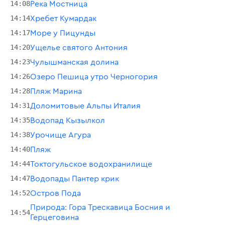
14:08
Река Мостница
14:14
Хребет Кумардак
14:17
Море у Пицунды
14:20
Ущелье святого Антония
14:23
Чулышманская долина
14:26
Озеро Пешица утро Черногория
14:28
Пляж Марина
14:31
Доломитовые Альпы Италия
14:35
Водопад Кызылкол
14:38
Урочище Агура
14:40
Пляж
14:44
Токтогульское водохранилище
14:47
Водопады Пантер крик
14:52
Остров Пода
Природа: Гора Трескавица Босния и
14:54
Герцеговина