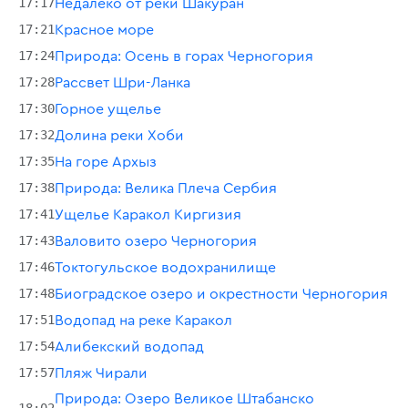
17:17
Недалеко от реки Шакуран
17:21
Красное море
17:24
Природа: Осень в горах Черногория
17:28
Рассвет Шри-Ланка
17:30
Горное ущелье
17:32
Долина реки Хоби
17:35
На горе Архыз
17:38
Природа: Велика Плеча Сербия
17:41
Ущелье Каракол Киргизия
17:43
Валовито озеро Черногория
17:46
Токтогульское водохранилище
17:48
Биоградское озеро и окрестности Черногория
17:51
Водопад на реке Каракол
17:54
Алибекский водопад
17:57
Пляж Чирали
Природа: Озеро Великое Штабанско
18:02