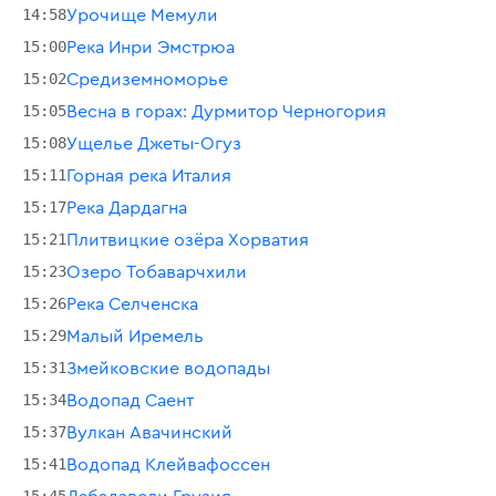
14:58
Урочище Мемули
15:00
Река Инри Эмстрюа
15:02
Средиземноморье
15:05
Весна в горах: Дурмитор Черногория
15:08
Ущелье Джеты-Огуз
15:11
Горная река Италия
15:17
Река Дардагна
15:21
Плитвицкие озёра Хорватия
15:23
Озеро Тобаварчхили
15:26
Река Селченска
15:29
Малый Иремель
15:31
Змейковские водопады
15:34
Водопад Саент
15:37
Вулкан Авачинский
15:41
Водопад Клейвафоссен