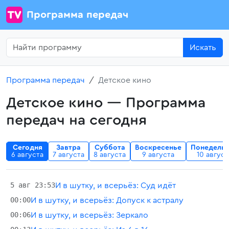
Программа передач
Искать
Программа передач
Детское кино
Детское кино — Программа
передач на сегодня
Сегодня
Завтра
Суббота
Воскресенье
Понедель
а
6 августа
7 августа
8 августа
9 августа
10 август
5 авг 23:53
И в шутку, и всерьёз: Суд идёт
00:00
И в шутку, и всерьёз: Допуск к астралу
00:06
И в шутку, и всерьёз: Зеркало