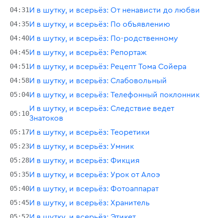
04:31
И в шутку, и всерьёз: От ненависти до любви
04:35
И в шутку, и всерьёз: По объявлению
04:40
И в шутку, и всерьёз: По-родственному
04:45
И в шутку, и всерьёз: Репортаж
04:51
И в шутку, и всерьёз: Рецепт Тома Сойера
04:58
И в шутку, и всерьёз: Слабовольный
05:04
И в шутку, и всерьёз: Телефонный поклонник
И в шутку, и всерьёз: Следствие ведет
05:10
Знатоков
05:17
И в шутку, и всерьёз: Теоретики
05:23
И в шутку, и всерьёз: Умник
05:28
И в шутку, и всерьёз: Фикция
05:35
И в шутку, и всерьёз: Урок от Алоэ
05:40
И в шутку, и всерьёз: Фотоаппарат
05:45
И в шутку, и всерьёз: Хранитель
05:52
И в шутку, и всерьёз: Этикет