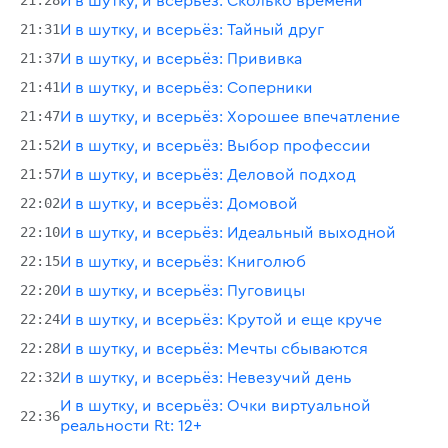
21:28
И в шутку, и всерьёз: Сколько времени
21:31
И в шутку, и всерьёз: Тайный друг
21:37
И в шутку, и всерьёз: Прививка
21:41
И в шутку, и всерьёз: Соперники
21:47
И в шутку, и всерьёз: Хорошее впечатление
21:52
И в шутку, и всерьёз: Выбор профессии
21:57
И в шутку, и всерьёз: Деловой подход
22:02
И в шутку, и всерьёз: Домовой
22:10
И в шутку, и всерьёз: Идеальный выходной
22:15
И в шутку, и всерьёз: Книголюб
22:20
И в шутку, и всерьёз: Пуговицы
22:24
И в шутку, и всерьёз: Крутой и еще круче
22:28
И в шутку, и всерьёз: Мечты сбываются
22:32
И в шутку, и всерьёз: Невезучий день
И в шутку, и всерьёз: Очки виртуальной
22:36
реальности Rt: 12+