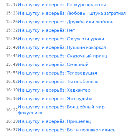
15:17
И в шутку, и всерьёз: Конкурс красоты
15:23
И в шутку, и всерьёз: Любовь - штука затратная
15:26
И в шутку, и всерьёз: Дружба или любовь
15:32
И в шутку, и всерьёз: Нет
15:36
И в шутку, и всерьёз: Ох уж эти уроки
15:40
И в шутку, и всерьёз: Пушкин накаркал
15:45
И в шутку, и всерьёз: Сказочный принц
15:49
И в шутку, и всерьёз: Смешной
15:55
И в шутку, и всерьёз: Телеведущая
16:02
И в шутку, и всерьёз: Ты особенная
16:10
И в шутку, и всерьёз: Хедхантер
16:16
И в шутку, и всерьёз: Это судьба
И в шутку, и всерьёз: Волшебный мир
16:22
фокусника
16:29
И в шутку, и всерьёз: Пришелец
16:37
И в шутку, и всерьёз: Вот и познакомились