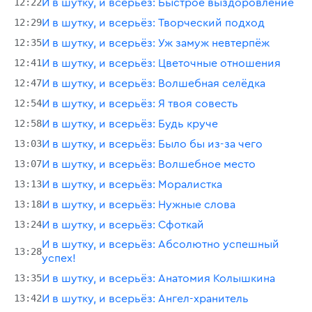
12:22
И в шутку, и всерьёз: Быстрое выздоровление
12:29
И в шутку, и всерьёз: Творческий подход
12:35
И в шутку, и всерьёз: Уж замуж невтерпёж
12:41
И в шутку, и всерьёз: Цветочные отношения
12:47
И в шутку, и всерьёз: Волшебная селёдка
12:54
И в шутку, и всерьёз: Я твоя совесть
12:58
И в шутку, и всерьёз: Будь круче
13:03
И в шутку, и всерьёз: Было бы из-за чего
13:07
И в шутку, и всерьёз: Волшебное место
13:13
И в шутку, и всерьёз: Моралистка
13:18
И в шутку, и всерьёз: Нужные слова
13:24
И в шутку, и всерьёз: Сфоткай
И в шутку, и всерьёз: Абсолютно успешный
13:28
успех!
13:35
И в шутку, и всерьёз: Анатомия Колышкина
13:42
И в шутку, и всерьёз: Ангел-хранитель