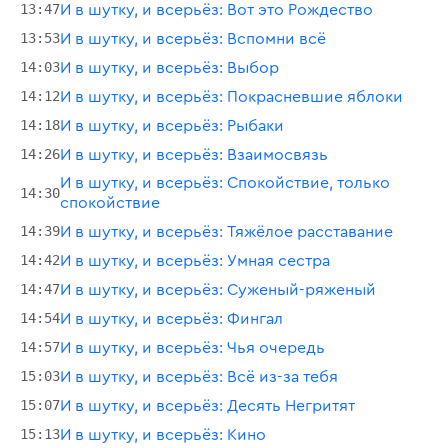
13:47
И в шутку, и всерьёз: Вот это Рождество
13:53
И в шутку, и всерьёз: Вспомни всё
14:03
И в шутку, и всерьёз: Выбор
14:12
И в шутку, и всерьёз: Покрасневшие яблоки
14:18
И в шутку, и всерьёз: Рыбаки
14:26
И в шутку, и всерьёз: Взаимосвязь
И в шутку, и всерьёз: Спокойствие, только
14:30
спокойствие
14:39
И в шутку, и всерьёз: Тяжёлое расставание
14:42
И в шутку, и всерьёз: Умная сестра
14:47
И в шутку, и всерьёз: Суженый-ряженый
14:54
И в шутку, и всерьёз: Фингал
14:57
И в шутку, и всерьёз: Чья очередь
15:03
И в шутку, и всерьёз: Всё из-за тебя
15:07
И в шутку, и всерьёз: Десять Негритят
15:13
И в шутку, и всерьёз: Кино