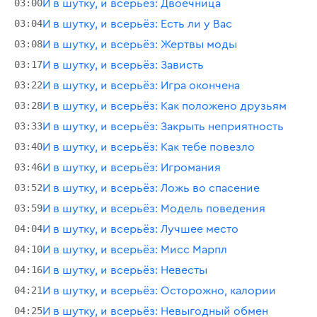
03:00
И в шутку, и всерьёз: Двоечница
03:04
И в шутку, и всерьёз: Есть ли у Вас
03:08
И в шутку, и всерьёз: Жертвы моды
03:17
И в шутку, и всерьёз: Зависть
03:22
И в шутку, и всерьёз: Игра окончена
03:28
И в шутку, и всерьёз: Как положено друзьям
03:33
И в шутку, и всерьёз: Закрыть неприятность
03:40
И в шутку, и всерьёз: Как тебе повезло
03:46
И в шутку, и всерьёз: Игромания
03:52
И в шутку, и всерьёз: Ложь во спасение
03:59
И в шутку, и всерьёз: Модель поведения
04:04
И в шутку, и всерьёз: Лучшее место
04:10
И в шутку, и всерьёз: Мисс Марпл
04:16
И в шутку, и всерьёз: Невесты
04:21
И в шутку, и всерьёз: Осторожно, калории
04:25
И в шутку, и всерьёз: Невыгодный обмен