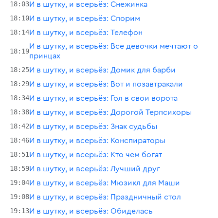
18:03
И в шутку, и всерьёз: Снежинка
18:10
И в шутку, и всерьёз: Спорим
18:14
И в шутку, и всерьёз: Телефон
И в шутку, и всерьёз: Все девочки мечтают о
18:19
принцах
18:25
И в шутку, и всерьёз: Домик для барби
18:29
И в шутку, и всерьёз: Вот и позавтракали
18:34
И в шутку, и всерьёз: Гол в свои ворота
18:38
И в шутку, и всерьёз: Дорогой Терпсихоры
18:42
И в шутку, и всерьёз: Знак судьбы
18:46
И в шутку, и всерьёз: Конспираторы
18:51
И в шутку, и всерьёз: Кто чем богат
18:59
И в шутку, и всерьёз: Лучший друг
19:04
И в шутку, и всерьёз: Мюзикл для Маши
19:08
И в шутку, и всерьёз: Праздничный стол
19:13
И в шутку, и всерьёз: Обиделась